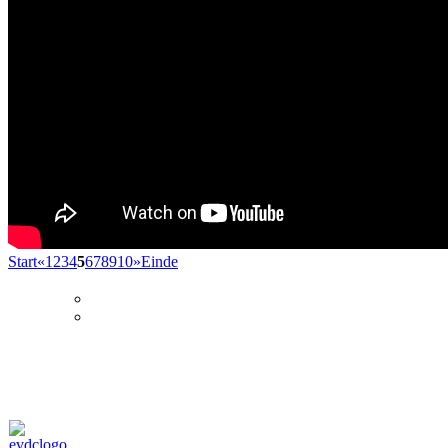
Start
«
1
2
3
4
5
6
7
8
9
10
»
Einde
© Eurol Rallysport
Alle rechten
voorbehouden