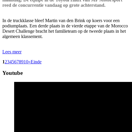
reed de concurrentie vandaag op grote achterstand.
In de truckklasse bleef Martin van den Brink op koers voor een
podiumplaats. Een derde plaats in de vierde etappe van de Morocco
Desert Challenge bracht het familieteam op de tweede plaats in het
algemeen klassement.
Lees meer
1
2
3
4
5
6
7
8
9
10
»
Einde
Youtube