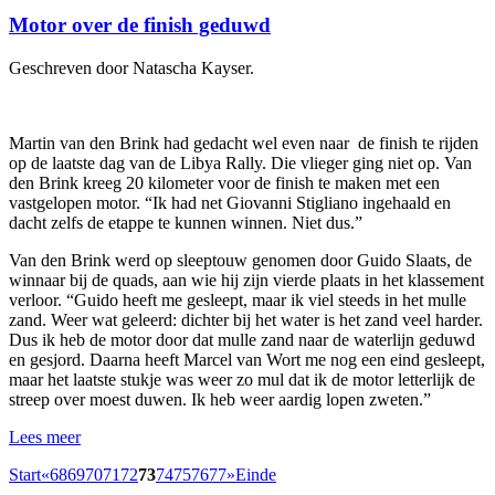
Motor over de finish geduwd
Geschreven door Natascha Kayser.
Martin van den Brink had gedacht wel even naar de finish te rijden
op de laatste dag van de Libya Rally. Die vlieger ging niet op. Van
den Brink kreeg 20 kilometer voor de finish te maken met een
vastgelopen motor. “Ik had net Giovanni Stigliano ingehaald en
dacht zelfs de etappe te kunnen winnen. Niet dus.”
Van den Brink werd op sleeptouw genomen door Guido Slaats, de
winnaar bij de quads, aan wie hij zijn vierde plaats in het klassement
verloor. “Guido heeft me gesleept, maar ik viel steeds in het mulle
zand. Weer wat geleerd: dichter bij het water is het zand veel harder.
Dus ik heb de motor door dat mulle zand naar de waterlijn geduwd
en gesjord. Daarna heeft Marcel van Wort me nog een eind gesleept,
maar het laatste stukje was weer zo mul dat ik de motor letterlijk de
streep over moest duwen. Ik heb weer aardig lopen zweten.”
Lees meer
Start
«
68
69
70
71
72
73
74
75
76
77
»
Einde