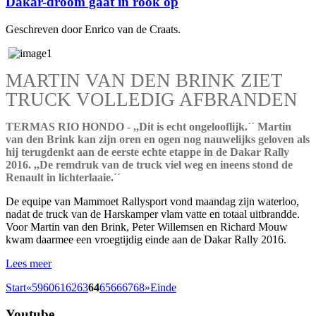
Dakar-droom gaat in rook op
Geschreven door Enrico van de Craats.
MARTIN VAN DEN BRINK ZIET
TRUCK VOLLEDIG AFBRANDEN
TERMAS RIO HONDO - ,,Dit is echt ongelooflijk.´´ Martin
van den Brink kan zijn oren en ogen nog nauwelijks geloven als
hij terugdenkt aan de eerste echte etappe in de Dakar Rally
2016. ,,De remdruk van de truck viel weg en ineens stond de
Renault in lichterlaaie.´´
De equipe van Mammoet Rallysport vond maandag zijn waterloo,
nadat de truck van de Harskamper vlam vatte en totaal uitbrandde.
Voor Martin van den Brink, Peter Willemsen en Richard Mouw
kwam daarmee een vroegtijdig einde aan de Dakar Rally 2016.
Lees meer
Start
«
59
60
61
62
63
64
65
66
67
68
»
Einde
Youtube