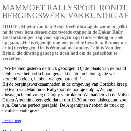
MAMMOET RALLYSPORT RONDT
BERGINGSWERK VAKKUNDIG AF
JUJUY - Martin van den Brink heeft dinsdag de wonden gelikt
na de voor hem desastreuze tweede etappe in de Dakar Rally.
De Harskamper zag voor zijn ogen zijn truck volledig in rook
op gaan. ,,Het is eigenlijk nog niet goed te bevatten. Ik moet me
er bij neerleggen. Het is éénmaal niet anders,´ aldus Van den
Brink, die dinsdag genoeg te doen had om de gedachten te
verzetten.
,,We hebben gisteren de truck geborgen. Op de plaats van de brand
hebben we het pad schoon gemaakt en de omheining, die we
vernield hadden, hebben we gerepareerd.´´
Bij de bergingswerkzaamheden in de omgeving van Cordoba kreeg
het team van Mammoet Rallysport de nodige hulp. ,,Wij zijn
dinsdagochtend vroeg uit Jujuy vertrokken. We hadden via de Volvo
Groep Argentinië geregeld dat er om 13.30 uur een afsleepauto zou
zijn. Dat was perfect geregeld. De Argentijnen hebben de truck op
de afsleepauto gezet.´´
Lees meer