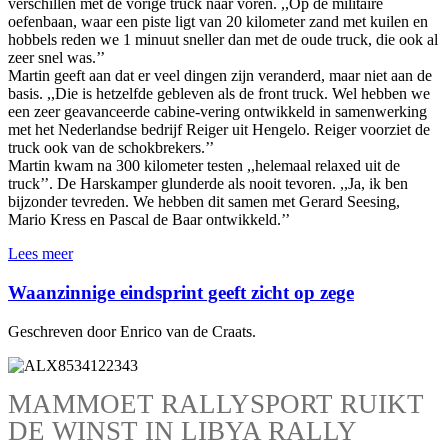
verschillen met de vorige truck naar voren. ,,Op de militaire
oefenbaan, waar een piste ligt van 20 kilometer zand met kuilen en
hobbels reden we 1 minuut sneller dan met de oude truck, die ook al
zeer snel was.’’
Martin geeft aan dat er veel dingen zijn veranderd, maar niet aan de
basis. ,,Die is hetzelfde gebleven als de front truck. Wel hebben we
een zeer geavanceerde cabine-vering ontwikkeld in samenwerking
met het Nederlandse bedrijf Reiger uit Hengelo. Reiger voorziet de
truck ook van de schokbrekers.’’
Martin kwam na 300 kilometer testen ,,helemaal relaxed uit de
truck’’. De Harskamper glunderde als nooit tevoren. ,,Ja, ik ben
bijzonder tevreden. We hebben dit samen met Gerard Seesing,
Mario Kress en Pascal de Baar ontwikkeld.’’
Lees meer
Waanzinnige eindsprint geeft zicht op zege
Geschreven door Enrico van de Craats.
MAMMOET RALLYSPORT RUIKT
DE WINST IN LIBYA RALLY