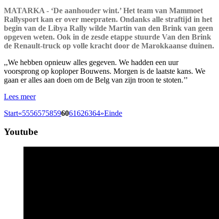
MATARKA - ‘De aanhouder wint.’ Het team van Mammoet
Rallysport kan er over meepraten. Ondanks alle straftijd in het
begin van de Libya Rally wilde Martin van den Brink van geen
opgeven weten. Ook in de zesde etappe stuurde Van den Brink
de Renault-truck op volle kracht door de Marokkaanse duinen.
,,We hebben opnieuw alles gegeven. We hadden een uur
voorsprong op koploper Bouwens. Morgen is de laatste kans. We
gaan er alles aan doen om de Belg van zijn troon te stoten.’’
Lees meer
Start
«
55
56
57
58
59
60
61
62
63
64
»
Einde
Youtube