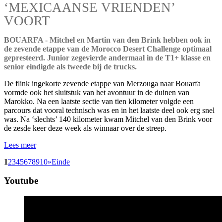
‘MEXICAANSE VRIENDEN’
VOORT
BOUARFA - Mitchel en Martin van den Brink hebben ook in
de zevende etappe van de Morocco Desert Challenge optimaal
gepresteerd. Junior zegevierde andermaal in de T1+ klasse en
senior eindigde als tweede bij de trucks.
De flink ingekorte zevende etappe van Merzouga naar Bouarfa
vormde ook het sluitstuk van het avontuur in de duinen van
Marokko. Na een laatste sectie van tien kilometer volgde een
parcours dat vooral technisch was en in het laatste deel ook erg snel
was. Na ‘slechts’ 140 kilometer kwam Mitchel van den Brink voor
de zesde keer deze week als winnaar over de streep.
Lees meer
1
2
3
4
5
6
7
8
9
10
»
Einde
Youtube