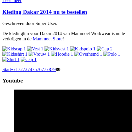
Lees meer
Kleding Dakar 2014 nu te bestellen
Geschreven door Super User.
De kledinglijn voor Dakar 2014 van Mammoet Workwear is nu te
verkrijgen in de
Mammoet Store
!
Start
«
71
72
73
74
75
76
77
78
79
80
Youtube