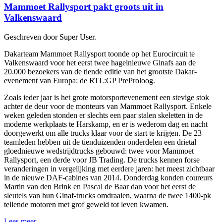
Mammoet Rallysport pakt groots uit in
Valkenswaard
Geschreven door Super User.
Dakarteam Mammoet Rallysport toonde op het Eurocircuit te
Valkenswaard voor het eerst twee hagelnieuwe Ginafs aan de
20.000 bezoekers van de tiende editie van het grootste Dakar-
evenement van Europa: de RTL:GP PreProloog.
Zoals ieder jaar is het grote motorsportevenement een stevige stok
achter de deur voor de monteurs van Mammoet Rallysport. Enkele
weken geleden stonden er slechts een paar stalen skeletten in de
moderne werkplaats te Harskamp, en er is wederom dag en nacht
doorgewerkt om alle trucks klaar voor de start te krijgen. De 23
teamleden hebben uit de tienduizenden onderdelen een drietal
gloednieuwe wedstrijdtrucks gebouwd: twee voor Mammoet
Rallysport, een derde voor JB Trading. De trucks kennen forse
veranderingen in vergelijking met eerdere jaren: het meest zichtbaar
in de nieuwe DAF-cabines van 2014. Donderdag konden coureurs
Martin van den Brink en Pascal de Baar dan voor het eerst de
sleutels van hun Ginaf-trucks omdraaien, waarna de twee 1400-pk
tellende motoren met grof geweld tot leven kwamen.
Lees meer