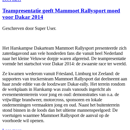
Teampresentatie geeft Mammoet Rallysport moed
voor Dakar 2014
Geschreven door Super User.
Het Harskampse Dakarteam Mammoet Rallysport presenteerde zich
zaterdagavond aan vele honderden fans die vanuit heel Nederland
naar het kleine Veluwse dorpje waren afgereisd. De teampresentatie
vormde het startschot voor Dakar 2014: de zwaarste race ter wereld.
Ze kwamen wederom vanuit Friesland, Limburg tot Zeeland: de
supporters van truckersteam Mammoet Rallysport dat deelneemt aan
haar zesde editie van de loodzware Dakar-rally. Het terrein rondom
de werkplaats in Harskamp was zoals vanouds ingericht als
evenemententerrein voor jong en oud: demonstraties van o.a. de
vrijwillige brandweer, motorcross, sponsoren en lokale
ondernemingen vermaakten jong en oud. Naast het buitenterrein
stond binnen in de loods dan het ultieme mannenspeelgoed: De
voertuigen waarmee Mammoet Rallysport de aanval op de
voorhoede wil openen.