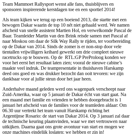
Team Mammoet Rallysport wenst alle fans, thuisblijvers en
sponsoren inspirerende kerstdagen toe en een sportief 2014!
Als team kijken we terug op een boeiend 2013, die startte met een
bewogen Dakar waarin de top 10 nét niet gehaald werd. We namen
afscheid van snelle assistent Martien Hol, en verwelkomde Pascal de
Baar. Teamleider Martin van den Brink reisde samen met Pascal af
naar Moskou om daar de Silk Way Rally te rijden, ter voorbereiding
op de Dakar van 2014. Sinds de zomer is er non-stop door vele
tientallen vrijwilligers keihard gewerkt om drie compleet nieuwe
racetrucks op te bouwen. Op de RTL:GP PreProloog konden we
voor het eerst het resultaat laten zien; vooral de nieuwe cabine’s
maakte veel indruk. De teampresentatie in thuishaven Harskamp
deed ons goed en was drukker bezocht dan ooit tevoren: we zijn
dankbaar voor al jullie steun door het jaar heen.
Anderhalve maand geleden werd ons wagenpark verscheept naar
Zuid-Amerika, waar op 5 januari de Dakar écht van start gaat. Na
een maand met familie en vrienden te hebben doorgebracht is 1
januari het afscheid van de families voor de teamleden aldaar: Om
06.30 uur vertrekt het team vanuit Harskamp richting het
Argentijnse Rosario: de start van Dakar 2014. Op 3 januari zal daar
de technische keuring plaatsvinden, waar we met vertrouwen naar
uitkijken. Daarna gaat ons grote avontuur van start en mogen we
onze machines eindelijk loslaten: we hebben er zin in!