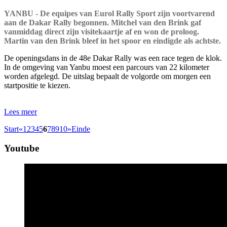
YANBU - De equipes van Eurol Rally Sport zijn voortvarend
aan de Dakar Rally begonnen. Mitchel van den Brink gaf
vanmiddag direct zijn visitekaartje af en won de proloog.
Martin van den Brink bleef in het spoor en eindigde als achtste.
De openingsdans in de 48e Dakar Rally was een race tegen de klok.
In de omgeving van Yanbu moest een parcours van 22 kilometer
worden afgelegd. De uitslag bepaalt de volgorde om morgen een
startpositie te kiezen.
Lees meer
Start
«
1
2
3
4
5
6
7
8
9
10
»
Einde
Youtube